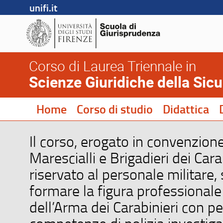
unifi.it
Corso di Laurea Triennale in
Scienze Giuridiche della Sic
Home
Corso di studio
Didattica
Il corso, erogato in convenzion
Marescialli e Brigadieri dei Cara
riservato al personale militare,
formare la figura professionale
dell’Arma dei Carabinieri con pe