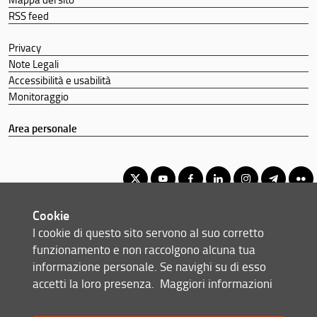
RSS feed
Privacy
Note Legali
Accessibilità e usabilità
Monitoraggio
Area personale
Cookie
Corso di Laurea triennale in Scienze Giuridiche della Sicurezza
I cookie di questo sito servono al suo corretto
© Copyright 2012-2026 Università degli Studi di Firenze UNIFI
funzionamento e non raccolgono alcuna tua
P.IVA/Cod.Fis 01279680480
informazione personale. Se navighi su di esso
accetti la loro presenza.
Maggiori informazioni
Via delle Pandette, 32 - 50127 Firenze (FI)
Tel: +39 055 2759042